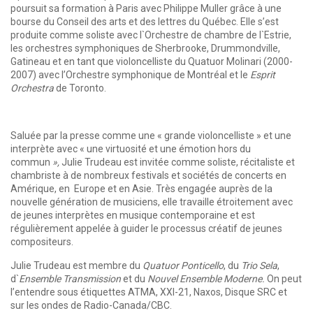
poursuit sa formation à Paris avec Philippe Muller grâce à une
bourse du Conseil des arts et des lettres du Québec. Elle s’est
produite comme soliste avec l`Orchestre de chambre de l`Estrie,
les orchestres symphoniques de Sherbrooke, Drummondville,
Gatineau et en tant que violoncelliste du Quatuor Molinari (2000-
2007) avec l’Orchestre symphonique de Montréal et le
Esprit
Orchestra
de Toronto.
Saluée par la presse comme une « grande violoncelliste » et une
interprète avec « une virtuosité et une émotion hors du
commun
»,
Julie Trudeau est invitée comme soliste, récitaliste et
chambriste à de nombreux festivals et sociétés de concerts en
Amérique, en Europe et en Asie. Très engagée auprès de la
nouvelle génération de musiciens, elle travaille étroitement avec
de jeunes interprètes en musique contemporaine et est
régulièrement appelée à guider le processus créatif de jeunes
compositeurs.
Julie Trudeau est membre du
Quatuor Ponticello
, du
Trio Sela
,
d`
Ensemble Transmission
et du
Nouvel Ensemble Moderne.
On peut
l’entendre sous étiquettes ATMA, XXI-21, Naxos, Disque SRC et
sur les ondes de Radio-Canada/CBC.