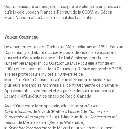
Depuis plusieurs années, elle enseigne le violoncelle en privé ainsi
qu’à l’école Joseph-François-Perrault de la CSDM, au Cégep
Marie-Victorin et au Camp musical des Laurentides.
Youkari Cousineau
Devenant membre de l’Orchestre Métropoliatain en 1998, Youkari
Cousineau y a d’abord occupé le poste de violon solo assistant,
puis celui d’alto solo associé. Elle fait également partie de
l’Ensemble Magellan, du Quatuor La Muse (qu’elle a fondé en
2008) et de l’Ensemble Jean Cousineau. Depuis septembre 2018,
elle est professeure invitée à l’Université de
Montréal. Yukari Cousineau a été invitée comme soliste par
plusieurs ensembles montréalais, dont l’Orchestre de chambre
Appassionata, avec lequel elle a joué le douzième concerto de
Locatelli, diffusé sur les ondes de Radio-Canada.
Avec l’Orchestre Métropolitain, elle a interprété
Les
Quatre Saisons
de Vivaldi (Mathieu Lussier), le
Concerto à
la mémoire d’un ange
de Berg (Julian Kuerti), le
Concerto en mi
mineur
de Mendelssohn (Kensho Watanabe),
la
Symphonie concertante
de Mozart pour violon et alto (avec