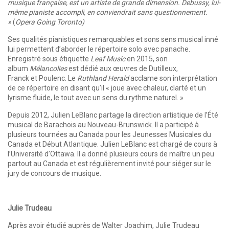
musique française, est un artiste de grande dimension. Debussy, lui-
même pianiste accompli, en conviendrait sans questionnement.
»
(
Opera Going Toronto)
Ses qualités pianistiques remarquables et sons sens musical inné
lui permettent d’aborder le répertoire solo avec panache.
Enregistré sous étiquette
Leaf Music
en 2015, son
album
Mélancolies
est dédié aux œuvres de Dutilleux,
Franck et Poulenc. Le
Ruthland Herald
acclame son interprétation
de ce répertoire en disant qu’il « joue avec chaleur, clarté et un
lyrisme fluide, le tout avec un sens du rythme naturel. »
Depuis 2012, Julien LeBlanc partage la direction artistique de l’Été
musical de Barachois au Nouveau-Brunswick. Il a participé à
plusieurs tournées au Canada pour les Jeunesses Musicales du
Canada et Début Atlantique. Julien LeBlanc est chargé de cours à
l’Université d’Ottawa. Il a donné plusieurs cours de maître un peu
partout au Canada et est régulièrement invité pour siéger sur le
jury de concours de musique.
Julie Trudeau
Après avoir étudié auprès de Walter Joachim, Julie Trudeau