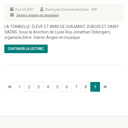
8 avril 2017
Posté par:Concertslachine_WP
Saints-Anges en musique
LA TOMBELLE: ÉLÈVE ET AMIS DE GUILMANT, DUBOIS ET SAINT-
SAËNS. Sous la direction de Lucie Roy;Jonathan Oldengarn,
organiste;Série: Saints-Anges en musique.
CONTINUER LA LECTURE
1
2
3
4
5
6
7
8
9