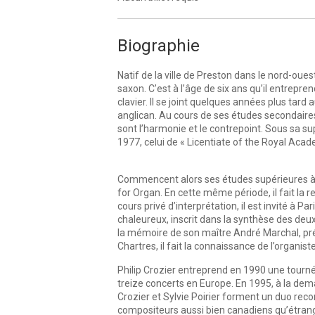
Biographie
Natif de la ville de Preston dans le nord-ouest
saxon. C’est à l’âge de six ans qu’il entrep
clavier. Il se joint quelques années plus tard
anglican. Au cours de ses études secondaires,
sont l’harmonie et le contrepoint. Sous sa su
1977, celui de « Licentiate of the Royal Aca
Commencent alors ses études supérieures à
for Organ. En cette même période, il fait la 
cours privé d’interprétation, il est invité à 
chaleureux, inscrit dans la synthèse des deux
la mémoire de son maître André Marchal, prés
Chartres, il fait la connaissance de l’organis
Philip Crozier entreprend en 1990 une tourné
treize concerts en Europe. En 1995, à la de
Crozier et Sylvie Poirier forment un duo rec
compositeurs aussi bien canadiens qu’étrange