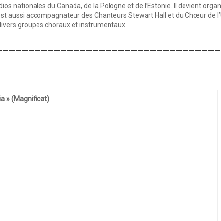
os nationales du Canada, de la Pologne et de l’Estonie. Il devient organi
r est aussi accompagnateur des Chanteurs Stewart Hall et du Chœur de l
vers groupes choraux et instrumentaux.
___________________________________
ia »
(Magnificat)