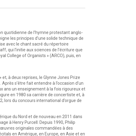
ition quotidienne de l’hymne protestant anglo-
igne les principes d’une solide technique de
rise avec le chant sacré du répertoire
, qui l’initie aux sciences de l’écriture que
oyal College of Organists » (ARCO), puis, en
 » et, à deux reprises, le Glynne Jones Prize
 Après s’être fait entendre à l’occasion d’un
deux ans un enseignement à la fois rigoureux et
gure en 1980 sa carrière de concertiste et, à
, lors du concours international d’orgue de
Amérique du Nord et de nouveau en 2011 dans
ge à Henry Purcell. Depuis 1990, Philip
e d’œuvres originales commandées à des
écitals en Amérique, en Europe, en Asie et en