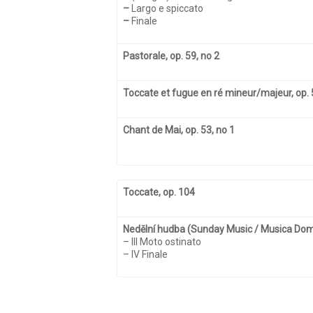
–
Largo e spiccato
–
Finale
Pastorale, op. 59, no 2
Toccate et fugue en ré mineur/majeur, op. 
Chant de Mai, op. 53, no 1
Toccate, op. 104
Nedělní hudba (Sunday Music / Musica Domin
– III Moto ostinato
– IV Finale