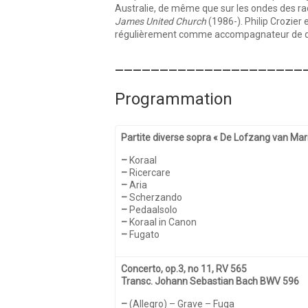
Australie, de même que sur les ondes des radi
James United Church
(1986-). Philip Crozie
régulièrement comme accompagnateur de di
_____________________
Programmation
Partite diverse sopra « De Lofzang van Mar
–
Koraal
–
Ricercare
–
Aria
–
Scherzando
–
Pedaalsolo
–
Koraal in Canon
–
Fugato
Concerto, op.3, no 11, RV 565
Transc. Johann Sebastian Bach BWV 596
–
(Allegro) – Grave – Fuga