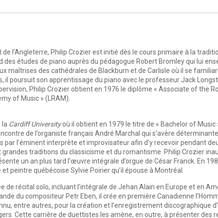
 de l’Angleterre, Philip Crozier est initié dès le cours primaire à la trad
rend des études de piano auprès du pédagogue Robert Bromley qui lui ense
 aux maîtrises des cathédrales de Blackburn et de Carlisle où il se familia
 il poursuit son apprentissage du piano avec le professeur Jack Longstaff
pervision, Philip Crozier obtient en 1976 le diplôme « Associate of the R
demy of Music » (LRAM).
 la
Cardiff University
où il obtient en 1979 le titre de « Bachelor of Music
rencontre de l’organiste français André Marchal qui s’avère déterminante.
Paris par l’éminent interprète et improvisateur afin d’y recevoir pendant 
 grandes traditions du classicisme et du romantisme. Philip Crozier inau
ente un an plus tard l’œuvre intégrale d’orgue de César Franck. En 1982
te et peintre québécoise Sylvie Poirier qu’il épouse à Montréal.
e de récital solo, incluant l’intégrale de Jehan Alain en Europe et en 
mande du compositeur Petr Eben, il crée en première Canadienne l’Homma
onnu, entre autres, pour la création et l’enregistrement discographiqu
rs. Cette carrière de duettistes les amène, en outre, à présenter des r