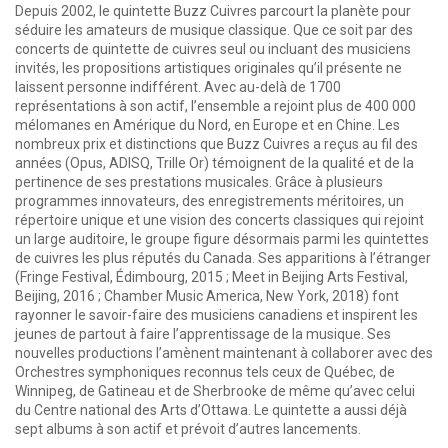
Depuis 2002, le quintette Buzz Cuivres parcourt la planète pour
séduire les amateurs de musique classique. Que ce soit par des
concerts de quintette de cuivres seul ou incluant des musiciens
invités, les propositions artistiques originales qu’il présente ne
laissent personne indifférent. Avec au-delà de 1700
représentations à son actif, l’ensemble a rejoint plus de 400 000
mélomanes en Amérique du Nord, en Europe et en Chine. Les
nombreux prix et distinctions que Buzz Cuivres a reçus au fil des
années (Opus, ADISQ, Trille Or) témoignent de la qualité et de la
pertinence de ses prestations musicales. Grâce à plusieurs
programmes innovateurs, des enregistrements méritoires, un
répertoire unique et une vision des concerts classiques qui rejoint
un large auditoire, le groupe figure désormais parmi les quintettes
de cuivres les plus réputés du Canada. Ses apparitions à l’étranger
(Fringe Festival, Édimbourg, 2015 ; Meet in Beijing Arts Festival,
Beijing, 2016 ; Chamber Music America, New York, 2018) font
rayonner le savoir-faire des musiciens canadiens et inspirent les
jeunes de partout à faire l’apprentissage de la musique. Ses
nouvelles productions l’amènent maintenant à collaborer avec des
Orchestres symphoniques reconnus tels ceux de Québec, de
Winnipeg, de Gatineau et de Sherbrooke de même qu’avec celui
du Centre national des Arts d’Ottawa. Le quintette a aussi déjà
sept albums à son actif et prévoit d’autres lancements.