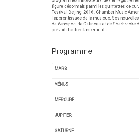
programmes innovateurs, des enregistrements 
figure désormais parmi les quintettes de cuiv
Festival, Beijing, 2016 ; Chamber Music Ameri
l’apprentissage de la musique. Ses nouvell
de Winnipeg, de Gatineau et de Sherbrooke de
prévoit d’autres lancements.
Programme
MARS
VÉNUS
MERCURE
JUPITER
SATURNE