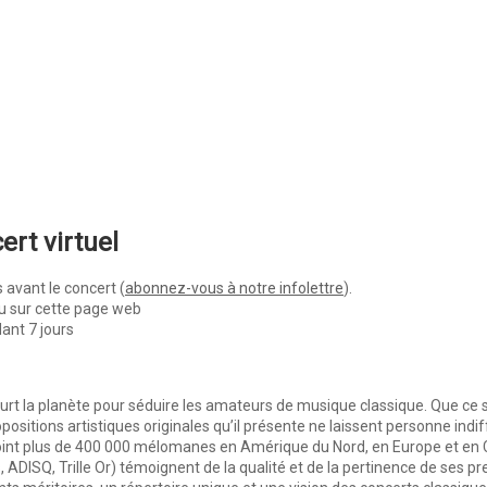
rt virtuel
s avant le concert (
abonnez-vous à notre infolettre
).
u sur cette page web
ant 7 jours
urt la planète pour séduire les amateurs de musique classique. Que ce s
opositions artistiques originales qu’il présente ne laissent personne ind
joint plus de 400 000 mélomanes en Amérique du Nord, en Europe et en C
 ADISQ, Trille Or) témoignent de la qualité et de la pertinence de ses p