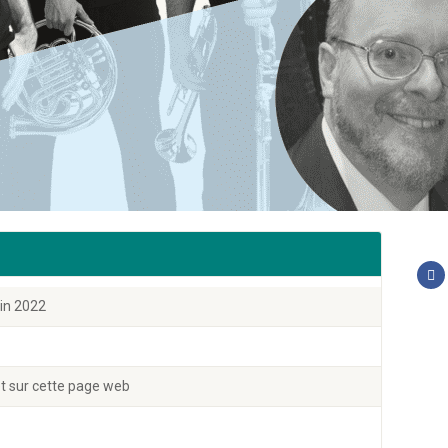
uin 2022
t sur cette page web