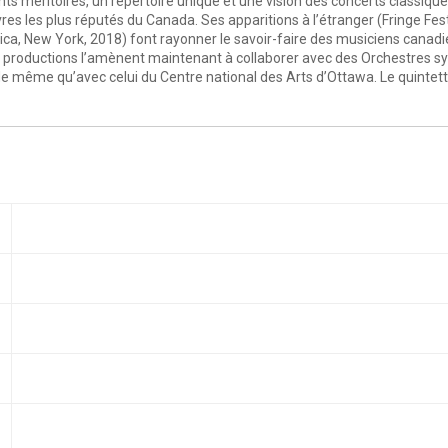
méritoires, un répertoire unique et une vision des concerts classiques q
res les plus réputés du Canada. Ses apparitions à l’étranger (Fringe Fest
ca, New York, 2018) font rayonner le savoir-faire des musiciens canadien
es productions l’amènent maintenant à collaborer avec des Orchestres 
 même qu’avec celui du Centre national des Arts d’Ottawa. Le quintette