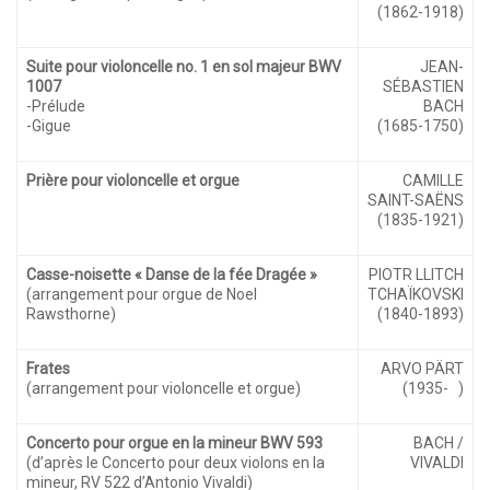
(1862-1918)
Suite pour violoncelle no. 1 en sol majeur BWV
JEAN-
1007
SÉBASTIEN
-Prélude
BACH
-Gigue
(1685-1750)
Prière pour violoncelle et orgue
CAMILLE
SAINT-SAËNS
(1835-1921)
Casse-noisette « Danse de la fée Dragée »
PIOTR LLITCH
(arrangement pour orgue de Noel
TCHAÏKOVSKI
Rawsthorne)
(1840-1893)
Frates
ARVO PÄRT
(arrangement pour violoncelle et orgue)
(1935- )
Concerto pour orgue en la mineur BWV 593
BACH /
(d’après le Concerto pour deux violons en la
VIVALDI
mineur, RV 522 d’Antonio Vivaldi)