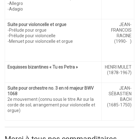
-Allegro
-Adagio
Suite pour violoncelle et orgue
JEAN-
-Prélude pour orgue
FRANCOIS
-Prélude pour violoncelle
RACINE
-Menuet pour violoncelle et orgue
(1990- )
Esquisses bizantines « Tu es Petra »
HENRI MULET
(1878-1967)
Suite pour orchestre no. 3 en ré majeur BWV
JEAN-
1068
SÉBASTIEN
2e mouvement (connu sous le titre Air sur la
BACH
corde de sol; arrangement pour violoncelle et
(1685-1750)
orgue)
Merci à tous nos commanditaires