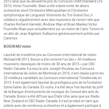
2012 ainsi que du deuxième prix du Concours OSM Standard Life
2010, Victor Fournelle- Blain a été soliste invité de divers
orchestres dont l’Orchestre Métropolitain et l’Orchestre
symphonique de Longueuil. Violoniste du Trio Grand-Duc, il
collabore régulièrement avec des musiciens de renom tels que
Charles Richard-Hamelin, Andrew Wan et Brian Manker.Victor
Fournelle-Blain joue actuellement sur un violon de Carlo Tononi et
un alto de Jean-Baptiste Vuillaume généreusement prêtés par
Canimex.
BOSON MO violon
Lauréat du troisième prix au Concours international de violon
Michael Hill 2013, Boson a été nommé l’un des « 30 meilleurs
musiciens classiques de moins de 30 ans de 2015 » par CBC
Radio-Canada. Il a reçu le prix Joseph-Rouleau au Concours
international de violon de Montréal en 2010, s’est classé parmi les
25 meilleurs candidats au Concours international Tchaïkovski en
2015. Il est également lauréat du prestigieux prix de la Fondation
Sylva Geber du Canada. En outre, il a été deux fois lauréat du prêt
de la Banque d’instruments de musique du Conseil des arts du
Canada. Boson a été diffusé aux États-Unis ainsi que sur Radio
New Zealand et CBC Radio-Canada. Il s’est produit en tant que
soliste avec de nombreux orchestres et a également participé à