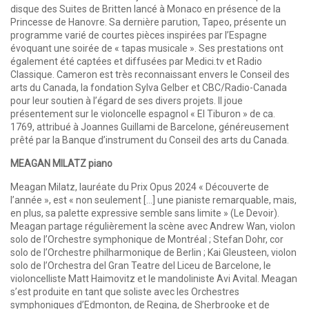
disque des Suites de Britten lancé à Monaco en présence de la
Princesse de Hanovre. Sa dernière parution, Tapeo, présente un
programme varié de courtes pièces inspirées par l’Espagne
évoquant une soirée de « tapas musicale ». Ses prestations ont
également été captées et diffusées par Medici.tv et Radio
Classique. Cameron est très reconnaissant envers le Conseil des
arts du Canada, la fondation Sylva Gelber et CBC/Radio-Canada
pour leur soutien à l’égard de ses divers projets. Il joue
présentement sur le violoncelle espagnol « El Tiburon » de ca.
1769, attribué à Joannes Guillami de Barcelone, généreusement
prêté par la Banque d’instrument du Conseil des arts du Canada.
MEAGAN MILATZ piano
Meagan Milatz, lauréate du Prix Opus 2024 « Découverte de
l’année », est « non seulement […] une pianiste remarquable, mais,
en plus, sa palette expressive semble sans limite » (Le Devoir).
Meagan partage régulièrement la scène avec Andrew Wan, violon
solo de l’Orchestre symphonique de Montréal ; Stefan Dohr, cor
solo de l’Orchestre philharmonique de Berlin ; Kai Gleusteen, violon
solo de l’Orchestra del Gran Teatre del Liceu de Barcelone, le
violoncelliste Matt Haimovitz et le mandoliniste Avi Avital. Meagan
s’est produite en tant que soliste avec les Orchestres
symphoniques d’Edmonton, de Regina, de Sherbrooke et de