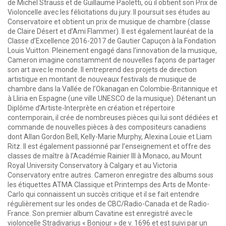
de Michel Strauss et de Guillaume Paoletti, où il obtient son Prix de
Violoncelle avec les félicitations du jury. Il poursuit ses études au
Conservatoire et obtient un prix de musique de chambre (classe
de Claire Désert et d’Ami Flammer). Il est également lauréat de la
Classe d’Excellence 2016-2017 de Gautier Capuçon à la Fondation
Louis Vuitton. Pleinement engagé dans l’innovation de la musique,
Cameron imagine constamment de nouvelles façons de partager
son art avec le monde. Il entreprend des projets de direction
artistique en montant de nouveaux festivals de musique de
chambre dans la Vallée de l’Okanagan en Colombie-Britannique et
à Lliria en Espagne (une ville UNESCO de la musique). Détenant un
Diplôme d’Artiste-Interprète en création et répertoire
contemporain, il crée de nombreuses pièces qui lui sont dédiées et
commande de nouvelles pièces à des compositeurs canadiens
dont Allan Gordon Bell, Kelly-Marie Murphy, Alexina Louie et Liam
Ritz. Il est également passionné par l’enseignement et offre des
classes de maître à l’Académie Rainier III à Monaco, au Mount
Royal University Conservatory à Calgary et au Victoria
Conservatory entre autres. Cameron enregistre des albums sous
les étiquettes ATMA Classique et Printemps des Arts de Monte-
Carlo qui connaissent un succès critique et il se fait entendre
régulièrement sur les ondes de CBC/Radio-Canada et de Radio-
France. Son premier album Cavatine est enregistré avec le
violoncelle Stradivarius « Bonjour » de v. 1696 et est suivi par un