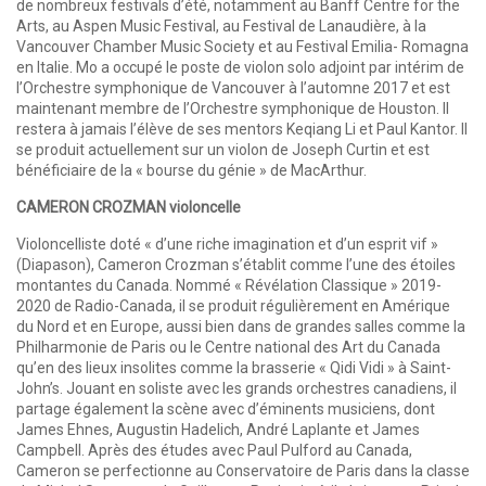
de nombreux festivals d’été, notamment au Banff Centre for the
Arts, au Aspen Music Festival, au Festival de Lanaudière, à la
Vancouver Chamber Music Society et au Festival Emilia- Romagna
en Italie. Mo a occupé le poste de violon solo adjoint par intérim de
l’Orchestre symphonique de Vancouver à l’automne 2017 et est
maintenant membre de l’Orchestre symphonique de Houston. Il
restera à jamais l’élève de ses mentors Keqiang Li et Paul Kantor. Il
se produit actuellement sur un violon de Joseph Curtin et est
bénéficiaire de la « bourse du génie » de MacArthur.
CAMERON CROZMAN violoncelle
Violoncelliste doté « d’une riche imagination et d’un esprit vif »
(Diapason), Cameron Crozman s’établit comme l’une des étoiles
montantes du Canada. Nommé « Révélation Classique » 2019-
2020 de Radio-Canada, il se produit régulièrement en Amérique
du Nord et en Europe, aussi bien dans de grandes salles comme la
Philharmonie de Paris ou le Centre national des Art du Canada
qu’en des lieux insolites comme la brasserie « Qidi Vidi » à Saint-
John’s. Jouant en soliste avec les grands orchestres canadiens, il
partage également la scène avec d’éminents musiciens, dont
James Ehnes, Augustin Hadelich, André Laplante et James
Campbell. Après des études avec Paul Pulford au Canada,
Cameron se perfectionne au Conservatoire de Paris dans la classe