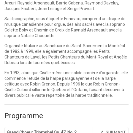
Arcuri, Raynald Arseneault, Barrie Cabena, Raymond Daveluy,
Jacques Faubert, Jean Lesage et Serge Provost.
Sa discographie, sous étiquette Fonovox, comprend un disque de
musique canadienne pour orgue, des airs sacrés avec la soprano
Colette Boky et Chemin de Croix de Raynald Arseneault avec la
soprano Natalie Choquette.
Organiste titulaire au Sanctuaire du Saint-Sacrement à Montréal
de 1982 à 1999, elle a également accompagné les Petits
Chanteurs de Laval, les Petits Chanteurs du Mont-Royal et Angèle
Dubeau lors de tournées québécoises.
En 1993, alors que Gisèle mène une solide carrière d’organiste, elle
commence l’étude de la harpe paraguayenne et de la harpe
celtique avec Robin Grenon. Depuis 1996 le duo Robin Grenon-
Gisèle Guibord sillonne le Québec et l’Ontario, faisant découvrir à
divers publics le vaste répertoire de la harpe traditionnelle.
Programme
Grand Choeur Triomphal Op. 47, No. 2
A. GUILMANT