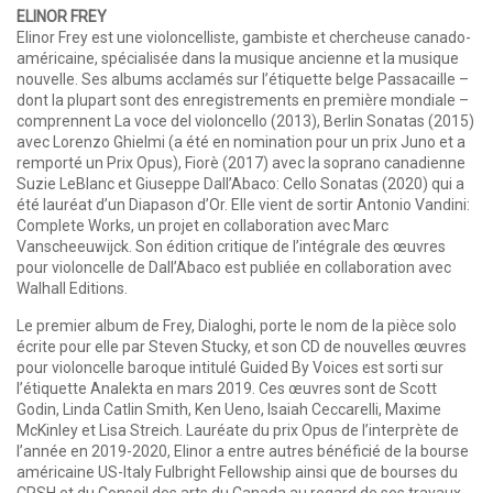
ELINOR FREY
Elinor Frey est une violoncelliste, gambiste et chercheuse canado-
américaine, spécialisée dans la musique ancienne et la musique
nouvelle. Ses albums acclamés sur l’étiquette belge Passacaille –
dont la plupart sont des enregistrements en première mondiale –
comprennent La voce del violoncello (2013), Berlin Sonatas (2015)
avec Lorenzo Ghielmi (a été en nomination pour un prix Juno et a
remporté un Prix Opus), Fiorè (2017) avec la soprano canadienne
Suzie LeBlanc et Giuseppe Dall’Abaco: Cello Sonatas (2020) qui a
été lauréat d’un Diapason d’Or. Elle vient de sortir Antonio Vandini:
Complete Works, un projet en collaboration avec Marc
Vanscheeuwijck. Son édition critique de l’intégrale des œuvres
pour violoncelle de Dall’Abaco est publiée en collaboration avec
Walhall Editions.
Le premier album de Frey, Dialoghi, porte le nom de la pièce solo
écrite pour elle par Steven Stucky, et son CD de nouvelles œuvres
pour violoncelle baroque intitulé Guided By Voices est sorti sur
l’étiquette Analekta en mars 2019. Ces œuvres sont de Scott
Godin, Linda Catlin Smith, Ken Ueno, Isaiah Ceccarelli, Maxime
McKinley et Lisa Streich. Lauréate du prix Opus de l’interprète de
l’année en 2019-2020, Elinor a entre autres bénéficié de la bourse
américaine US-Italy Fulbright Fellowship ainsi que de bourses du
CRSH et du Conseil des arts du Canada au regard de ses travaux