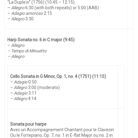
“La Dupleïx” (1756) (10:45 – 12:15)
–
Allegro
6:30 (with both repeats) or 5:00 (AAB)
–
Adagio
amoroso
2:15
–
Allegro
3:30
Harp Sonata no. 6 in C major (9:45)
–
Allegro
– Tempo di Minuetto
– Allegro
Cello Sonata in G Minor, Op. 1, no. 4 (1751) (11:15)
–
Adagio
0:50
–
Allegro
3:00 (moderato)
–
Adagio
3:11
–
Allegro
4:14
Sonata pour harpe
Avec un Accompagnement Chantant pour le Clavecin
Ou le Fortepiano, Op. 7, no. 1 in E-flat Major ou no. 2 in