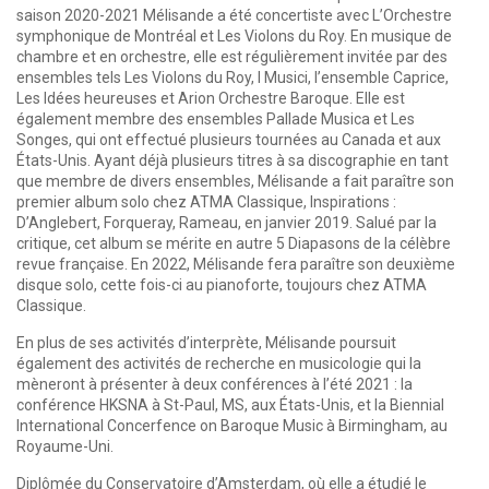
saison 2020-2021 Mélisande a été concertiste avec L’Orchestre
symphonique de Montréal et Les Violons du Roy. En musique de
chambre et en orchestre, elle est régulièrement invitée par des
ensembles tels Les Violons du Roy, I Musici, l’ensemble Caprice,
Les Idées heureuses et Arion Orchestre Baroque. Elle est
également membre des ensembles Pallade Musica et Les
Songes, qui ont effectué plusieurs tournées au Canada et aux
États-Unis. Ayant déjà plusieurs titres à sa discographie en tant
que membre de divers ensembles, Mélisande a fait paraître son
premier album solo chez ATMA Classique, Inspirations :
D’Anglebert, Forqueray, Rameau, en janvier 2019. Salué par la
critique, cet album se mérite en autre 5 Diapasons de la célèbre
revue française. En 2022, Mélisande fera paraître son deuxième
disque solo, cette fois-ci au pianoforte, toujours chez ATMA
Classique.
En plus de ses activités d’interprète, Mélisande poursuit
également des activités de recherche en musicologie qui la
mèneront à présenter à deux conférences à l’été 2021 : la
conférence HKSNA à St-Paul, MS, aux États-Unis, et la Biennial
International Concerfence on Baroque Music à Birmingham, au
Royaume-Uni.
Diplômée du Conservatoire d’Amsterdam, où elle a étudié le