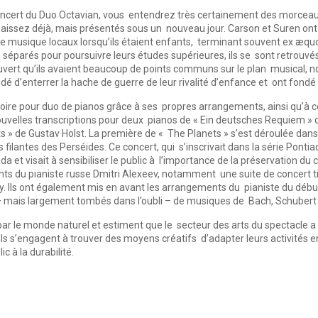
n concert du Duo Octavian, vous entendrez très certainement des morce
issez déjà, mais présentés sous un nouveau jour. Carson et Suren ont 
 musique locaux lorsqu’ils étaient enfants, terminant souvent ex æquo 
séparés pour poursuivre leurs études supérieures, ils se sont retrouvés
uvert qu’ils avaient beaucoup de points communs sur le plan musical, no
dé d’enterrer la hache de guerre de leur rivalité d’enfance et ont fond
ertoire pour duo de pianos grâce à ses propres arrangements, ainsi qu’
e nouvelles transcriptions pour deux pianos de « Ein deutsches Requiem 
 » de Gustav Holst. La première de « The Planets » s’est déroulée dans 
es filantes des Perséides. Ce concert, qui s’inscrivait dans la série Pont
 et visait à sensibiliser le public à l’importance de la préservation du c
 du pianiste russe Dmitri Alexeev, notamment une suite de concert tir
y. Ils ont également mis en avant les arrangements du pianiste du début 
mais largement tombés dans l’oubli – de musiques de Bach, Schubert 
r le monde naturel et estiment que le secteur des arts du spectacle a u
s s’engagent à trouver des moyens créatifs d’adapter leurs activités en
c à la durabilité.