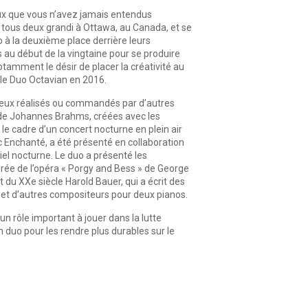
aux que vous n’avez jamais entendus
tous deux grandi à Ottawa, au Canada, et se
à la deuxième place derrière leurs
 au début de la vingtaine pour se produire
tamment le désir de placer la créativité au
é le Duo Octavian en 2016.
à ceux réalisés ou commandés par d’autres
» de Johannes Brahms, créées avec les
le cadre d’un concert nocturne en plein air
iac Enchanté, a été présenté en collaboration
iel nocturne. Le duo a présenté les
ée de l’opéra « Porgy and Bess » de George
du XXe siècle Harold Bauer, qui a écrit des
et d’autres compositeurs pour deux pianos.
n rôle important à jouer dans la lutte
 duo pour les rendre plus durables sur le