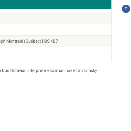
seph Montréal (Québec) H8S 4B7
le Duo Octavian interprète Rachmaninov et Stravinsky.