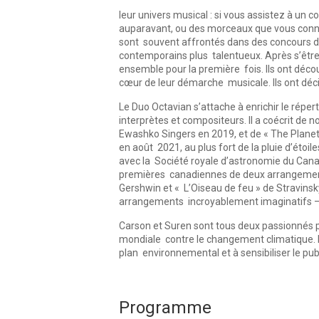
leur univers musical : si vous assistez à u
auparavant, ou des morceaux que vous conna
sont souvent affrontés dans des concours de
contemporains plus talentueux. Après s’être 
ensemble pour la première fois. Ils ont déco
cœur de leur démarche musicale. Ils ont déci
Le Duo Octavian s’attache à enrichir le rép
interprètes et compositeurs. Il a coécrit d
Ewashko Singers en 2019, et de « The Planets
en août 2021, au plus fort de la pluie d’étoil
avec la Société royale d’astronomie du Canada
premières canadiennes de deux arrangements
Gershwin et « L’Oiseau de feu » de Stravinsk
arrangements incroyablement imaginatifs – 
Carson et Suren sont tous deux passionnés pa
mondiale contre le changement climatique. Il
plan environnemental et à sensibiliser le publi
Programme