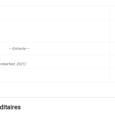
— Entracte —
r
mberfest, 2021)
itaires