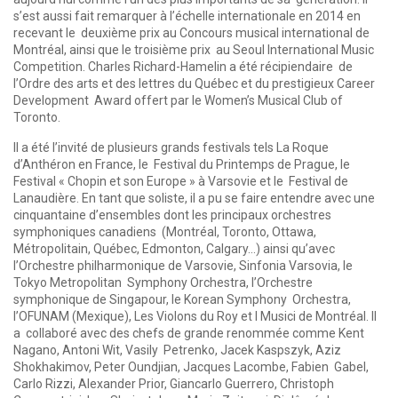
s’est aussi fait remarquer à l’échelle internationale en 2014 en
recevant le deuxième prix au Concours musical international de
Montréal, ainsi que le troisième prix au Seoul International Music
Competition. Charles Richard-Hamelin a été récipiendaire de
l’Ordre des arts et des lettres du Québec et du prestigieux Career
Development Award offert par le Women’s Musical Club of
Toronto.
Il a été l’invité de plusieurs grands festivals tels La Roque
d’Anthéron en France, le Festival du Printemps de Prague, le
Festival « Chopin et son Europe » à Varsovie et le Festival de
Lanaudière. En tant que soliste, il a pu se faire entendre avec une
cinquantaine d’ensembles dont les principaux orchestres
symphoniques canadiens (Montréal, Toronto, Ottawa,
Métropolitain, Québec, Edmonton, Calgary…) ainsi qu’avec
l’Orchestre philharmonique de Varsovie, Sinfonia Varsovia, le
Tokyo Metropolitan Symphony Orchestra, l’Orchestre
symphonique de Singapour, le Korean Symphony Orchestra,
l’OFUNAM (Mexique), Les Violons du Roy et I Musici de Montréal. Il
a collaboré avec des chefs de grande renommée comme Kent
Nagano, Antoni Wit, Vasily Petrenko, Jacek Kaspszyk, Aziz
Shokhakimov, Peter Oundjian, Jacques Lacombe, Fabien Gabel,
Carlo Rizzi, Alexander Prior, Giancarlo Guerrero, Christoph