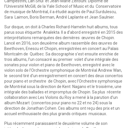
Campestrini, Lan Shui et Jean-Marie Zeitouni. Diplômé de
l’Université McGill, de la Yale School of Music et du Conservatoire
de musique de Montréal, il a étudié auprès de Paul Surdulescu,
Sara Laimon, Boris Berman, André Laplante et Jean Saulnier.
Sur disque, on doit à Charles Richard-Hamelin huit albums, tous
parus sous étiquette Analekta. Il a d’abord enregistré en 2015 des
interprétations remarquées des dernières œuvres de Chopin.
Lancé en 2016, son deuxième album rassemble des œuvres de
Beethoven, Enescu et Chopin, enregistrées en concert au Palais
Montcalm de Québec. Sa discographie s’est ensuite enrichie de
trois albums, l’un consacré au premier volet d’une intégrale des
sonates pour violon et piano de Beethoven, enregistré avec le
violon solo de l’Orchestre symphonique de Montréal Andrew Wan,
le second tiré d’un enregistrement en concert des deux concertos
pour piano et orchestre de Chopin, avec l’Orchestre symphonique
de Montréal sous la direction de Kent Nagano et le troisième, une
intégrale des ballades et impromptus de Chopin. Sa plus récente
collaboration avec Les Violons du Roy a mené à la parution d’un
album Mozart (concertos pour piano no 22 et no 24) sous la
direction de Jonathan Cohen. Ces albums ont reçu des prix et un
accueil enthousiaste des plus grands critiques musicaux
.
Plus récemment paraissaient le deuxième volume de son