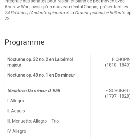
intégrale des sonates pour violon et piano de Beethoven avec
Andrew Wan, ainsi qu’un nouveau récital Chopin, présentant les
24 Préludes
,
l’Andante spianato
et la
Grande polonaise brillante
, op.
22.
Programme
Nocturne op. 32 no. 2 en La bémol
F. CHOPIN
majeur
(1810–1849)
Nocturne op. 48 no. 1 en Do mineur
Sonate en Do mineur D. 958
F. SCHUBERT
(1797–1828)
I. Allegro
II. Adagio
III. Menuetto: Allegro – Trio
IV. Allegro