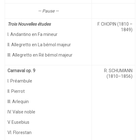
— Pause —
Trois Nouvelles études
F. CHOPIN (1810 –
1849)
I. Andantino en Fa mineur
II. Allegretto en La bémol majeur
III. Allegretto en Ré bémol majeur
Carnaval op. 9
R. SCHUMANN
(1810–1856)
I. Préambule
II. Pierrot
III. Arlequin
IV. Valse noble
V. Eusebius
VI. Florestan